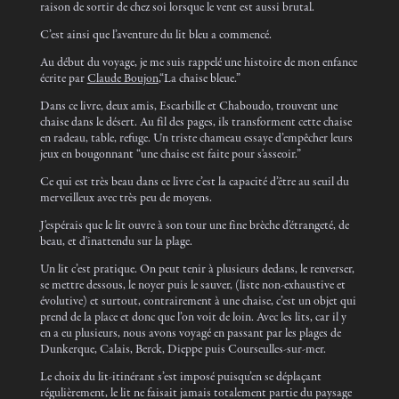
raison de sortir de chez soi lorsque le vent est aussi brutal.
C’est ainsi que l’aventure du lit bleu a commencé.
Au début du voyage, je me suis rappelé une histoire de mon enfance
écrite par
Claude Boujon
,“La chaise bleue.”
Dans ce livre, deux amis, Escarbille et Chaboudo, trouvent une
chaise dans le désert. Au fil des pages, ils transforment cette chaise
en radeau, table, refuge. Un triste chameau essaye d’empêcher leurs
jeux en bougonnant “une chaise est faite pour s'asseoir.”
Ce qui est très beau dans ce livre c’est la capacité d’être au seuil du
merveilleux avec très peu de moyens.
J'espérais que le lit ouvre à son tour une fine brèche d'étrangeté, de
beau, et d'inattendu sur la plage.
Un lit c’est pratique. On peut tenir à plusieurs dedans, le renverser,
se mettre dessous, le noyer puis le sauver, (liste non-exhaustive et
évolutive) et surtout, contrairement à une chaise, c’est un objet qui
prend de la place et donc que l’on voit de loin. Avec les lits, car il y
en a eu plusieurs, nous avons voyagé en passant par les plages de
Dunkerque, Calais, Berck, Dieppe puis Courseulles-sur-mer.
Le choix du lit-itinérant s’est imposé puisqu’en se déplaçant
régulièrement, le lit ne faisait jamais totalement partie du paysage