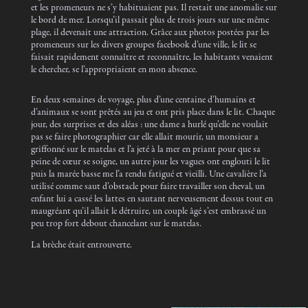
et les promeneurs ne s’y habituaient pas. Il restait une anomalie sur
le bord de mer. Lorsqu’il passait plus de trois jours sur une même
plage, il devenait une attraction. Grâce aux photos postées par les
promeneurs sur les divers groupes facebook d’une ville, le lit se
faisait rapidement connaître et reconnaître, les habitants venaient
le chercher, se l’appropriaient en mon absence.
En deux semaines de voyage, plus d’une centaine d’humains et
d’animaux se sont prêtés au jeu et ont pris place dans le lit. Chaque
jour, des surprises et des aléas : une dame a hurlé qu’elle ne voulait
pas se faire photographier car elle allait mourir, un monsieur a
griffonné sur le matelas et l’a jeté à la mer en priant pour que sa
peine de cœur se soigne, un autre jour les vagues ont englouti le lit
puis la marée basse me l’a rendu fatigué et vieilli. Une cavalière l’a
utilisé comme saut d’obstacle pour faire travailler son cheval, un
enfant lui a cassé les lattes en sautant nerveusement dessus tout en
maugréant qu’il allait le détruire, un couple âgé s’est embrassé un
peu trop fort debout chancelant sur le matelas.
La brèche était entrouverte.