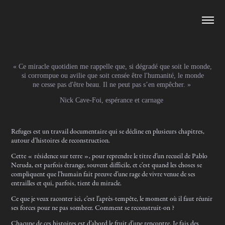
« Ce miracle quotidien me rappelle que, si dégradé que soit le monde,
si corrompue ou avilie que soit censée être l'humanité, le monde
ne cesse pas d'être beau. Il ne peut pas s’en empêcher. »
Nick Cave-Foi, espérance et carnage
Refuges est un travail documentaire qui se décline en plusieurs chapitres,
autour d’histoires de reconstruction.
Cette « résidence sur terre », pour reprendre le titre d’un recueil de Pablo
Neruda, est parfois étrange, souvent difficile, et c’est quand les choses se
compliquent que l’humain fait preuve d’une rage de vivre venue de ses
entrailles et qui, parfois, tient du miracle.
Ce que je veux raconter ici, c’est l’après-tempête, le moment où il faut réunir
ses forces pour ne pas sombrer. Comment se reconstruit-on ?
Chacune de ces histoires est d’abord le fruit d’une rencontre. Je fais des